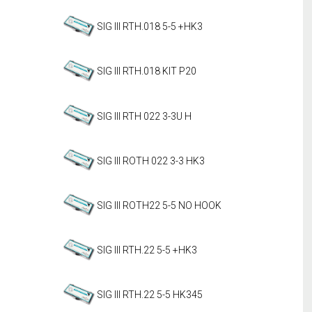
SIG III RTH.018 5-5 +HK3
SIG III RTH.018 KIT P20
SIG III RTH 022 3-3U H
SIG III ROTH 022 3-3 HK3
SIG III ROTH22 5-5 NO HOOK
SIG III RTH.22 5-5 +HK3
SIG III RTH.22 5-5 HK345