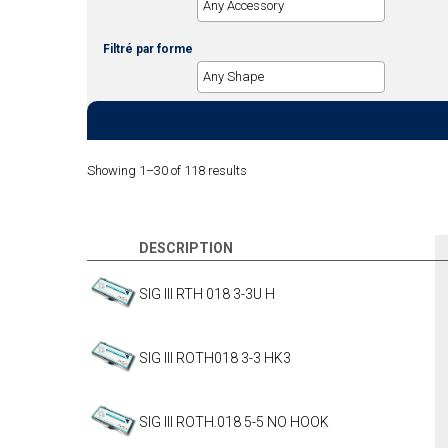
Filtré par forme
Showing 1–30 of 118 results
DESCRIPTION
SIG III RTH 018 3-3U H
SIG III ROTH018 3-3 HK3
SIG III ROTH.018 5-5 NO HOOK