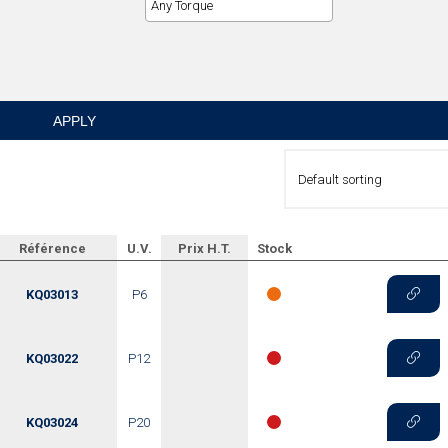
APPLY
Référence
U.V.
Prix H.T.
Stock
KQ03013
P6
KQ03022
P12
KQ03024
P20