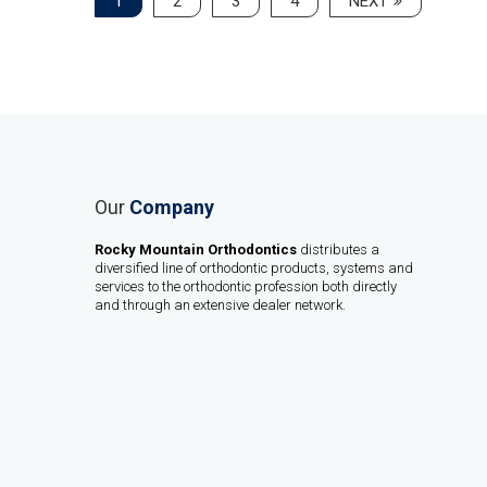
1
2
3
4
NEXT
Our
Company
Rocky Mountain Orthodontics
distributes a
diversified line of orthodontic products, systems and
services to the orthodontic profession both directly
and through an extensive dealer network.