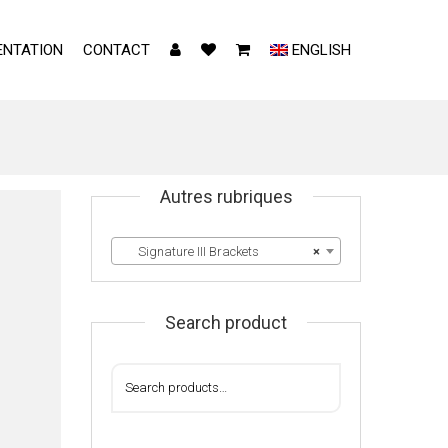
NTATION
CONTACT
ENGLISH
Autres rubriques
Signature III Brackets
×
Search product