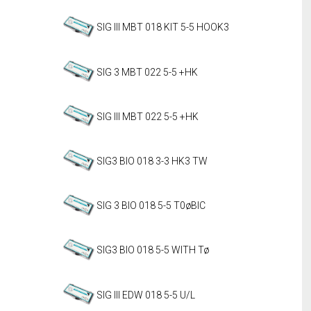
SIG III MBT 018 KIT 5-5 HOOK3
SIG 3 MBT 022 5-5 +HK
SIG III MBT 022 5-5 +HK
SIG3 BIO 018 3-3 HK3 TW
SIG 3 BIO 018 5-5 T0øBIC
SIG3 BIO 018 5-5 WITH Tø
SIG III EDW 018 5-5 U/L