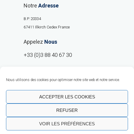
Notre
Adresse
B.P. 20334
67411 Illkirch Cedex France
Appelez
Nous
+33 (0)3 88 40 67 30
Nous utilisons des cookies pour optimiser notre site web et notre service.
ACCEPTER LES COOKIES
REFUSER
Copyright © RMO Europe 2020 |
Talent
VOIR LES PRÉFÉRENCES
Business Solutions