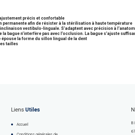
ajustement précis et confortable
n permanente afin de résister à la stérilisation à haute température
nclinaison vestibulo-linguale. S’adaptent avec précision à l’anatom
e la bague n’interfère pas avec l’occlusion. La bague s’ajuste suffi
 épouse la forme du sillon lingual de la dent
es tailles
Liens
Utiles
N
B.
Accueil
67
Conditions générales de