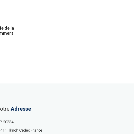
ie de la
samment
otre
Adresse
P. 20334
411 Illkirch Cedex France