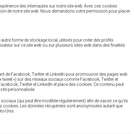
’expérience des internautes sur notre site web. Avec ces cookies
sation de notre site web. Nous demandons votre permission pour placer
utre forme de stockage local, utilisés pour créer des profils
utilisateur sur ce site web ou sur plusieurs sites web dans des finalités
ant de Facebook, Twitter et LinkedIn pour promouvoir des pages web
le, « tweet ») sur des réseaux sociaux comme Facebook, Twitter et
Facebook, Twitter et LinkedIn et place des cookies. Ce contenu peut
icité personnalisée.
x sociaux (qui peut être modifiée régulièrement) afin de savoir ce qu’ils
 ces cookies. Les données récupérées sont anonymisées autant que
ats-Unis.