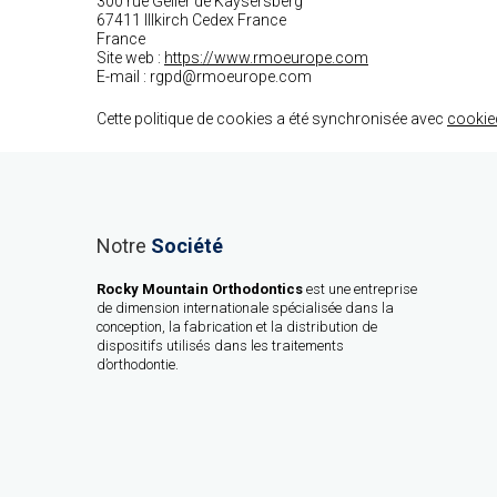
300 rue Geiler de Kaysersberg
67411 Illkirch Cedex France
France
Site web :
https://www.rmoeurope.com
E-mail :
rgpd@rmoeurope.com
Cette politique de cookies a été synchronisée avec
cookie
Notre
Société
Rocky Mountain Orthodontics
est une entreprise
de dimension internationale spécialisée dans la
conception, la fabrication et la distribution de
dispositifs utilisés dans les traitements
d’orthodontie.