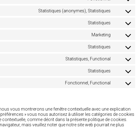
Consent
linkedin
to
Statistiques (anonymes), Statistiques
service
Consent
complianz
to
Statistiques
service
Consent
google-
to
analytics
Marketing
service
Consent
jetpack
to
Statistiques
service
Consent
google-
to
maps
Statistiques, Functional
service
Consent
clicky
to
Statistiques
service
Consent
wistia
to
Fonctionnel, Functional
service
Consent
sourcebust
to
js
service
divers
, nous vous montrerons une fenêtre contextuelle avec une explication
s préférences » vous nous autorisez à utiliser les catégories de cookies
e contextuelle, comme décrit dans la présente politique de cookies.
navigateur, mais veuillez noter que notre site web pourrait ne plus