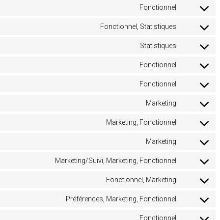
Fonctionnel
Consent
to
Fonctionnel, Statistiques
service
Consent
wordpress
to
Statistiques
service
Consent
woocomme
to
Fonctionnel
service
Consent
automattic
to
Fonctionnel
service
Consent
wpml
to
Marketing
service
Consent
wordfence
to
Marketing, Fonctionnel
service
Consent
google-
to
fonts
Marketing
service
Consent
google-
to
recaptcha
Marketing/Suivi, Marketing, Fonctionnel
service
Consent
youtube
to
Fonctionnel, Marketing
service
Consent
facebook
to
Préférences, Marketing, Fonctionnel
service
Consent
twitter
to
Fonctionnel
service