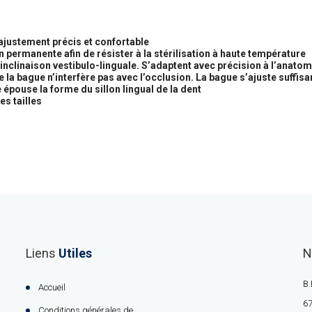
ajustement précis et confortable
n permanente afin de résister à la stérilisation à haute température
nclinaison vestibulo-linguale. S’adaptent avec précision à l’anatom
e la bague n’interfère pas avec l’occlusion. La bague s’ajuste suffi
 épouse la forme du sillon lingual de la dent
es tailles
Liens
Utiles
N
B.
Accueil
67
Conditions générales de