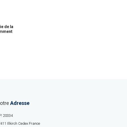
ie de la
samment
otre
Adresse
P. 20334
411 Illkirch Cedex France