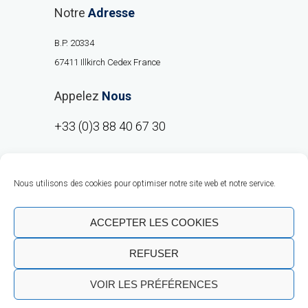
Notre
Adresse
B.P. 20334
67411 Illkirch Cedex France
Appelez
Nous
+33 (0)3 88 40 67 30
Nous utilisons des cookies pour optimiser notre site web et notre service.
ACCEPTER LES COOKIES
REFUSER
Copyright © RMO Europe 2020 |
Talent
VOIR LES PRÉFÉRENCES
Business Solutions