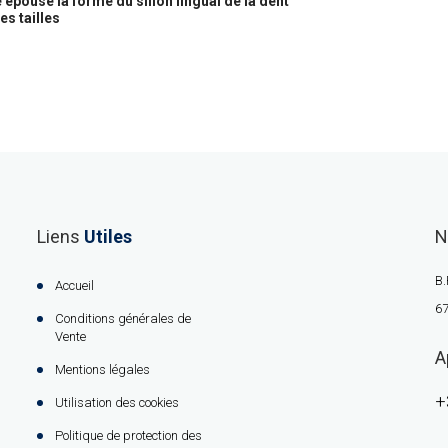
 épouse la forme du sillon lingual de la dent
es tailles
Liens
Utiles
N
B.
Accueil
67
Conditions générales de
Vente
A
Mentions légales
+
Utilisation des cookies
Politique de protection des