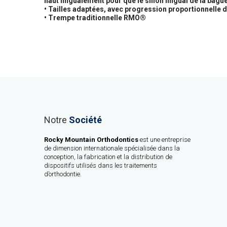
haut lingualement pour que le sillon lingual de la bague
• Tailles adaptées, avec progression proportionnelle d
• Trempe traditionnelle RMO®
Notre
Société
Rocky Mountain Orthodontics
est une entreprise
de dimension internationale spécialisée dans la
conception, la fabrication et la distribution de
dispositifs utilisés dans les traitements
d’orthodontie.