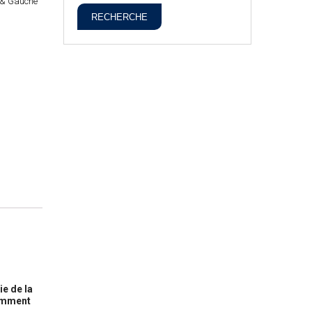
e & Gauche
RECHERCHE
ie de la
samment