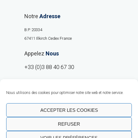
Notre
Adresse
B.P. 20334
67411 Illkirch Cedex France
Appelez
Nous
+33 (0)3 88 40 67 30
Nous utilisons des cookies pour optimiser notre site web et notre service.
ACCEPTER LES COOKIES
REFUSER
Copyright © RMO Europe 2020 |
Talent
VOIR LES PRÉFÉRENCES