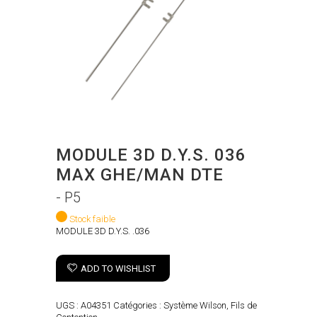
MODULE 3D D.Y.S. 036
MAX GHE/MAN DTE
- P5
Stock faible
MODULE 3D D.Y.S. .036
ADD TO WISHLIST
UGS :
A04351
Catégories :
Système Wilson
,
Fils de