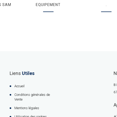
S SAM
EQUIPEMENT
.
Liens
Utiles
N
B.
Accueil
67
Conditions générales de
Vente
A
Mentions légales
+
Utilisation des cookies