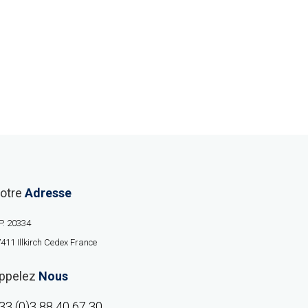
otre
Adresse
P. 20334
411 Illkirch Cedex France
ppelez
Nous
33 (0)3 88 40 67 30