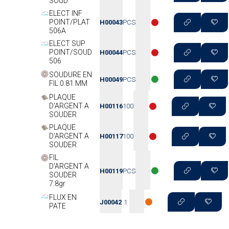
SOUD
ELECT INF
POINT/PLAT
H00043
PCS
506A
ELECT SUP
POINT/SOUD
H00044
PCS
506
SOUDURE EN
H00049
PCS
FIL 0.81 MM
PLAQUE
D'ARGENT A
H00116
100
SOUDER
PLAQUE
D'ARGENT A
H00117
100
SOUDER
FIL
D'ARGENT A
H00119
PCS
SOUDER
7.8gr
FLUX EN
J00042
1
PATE