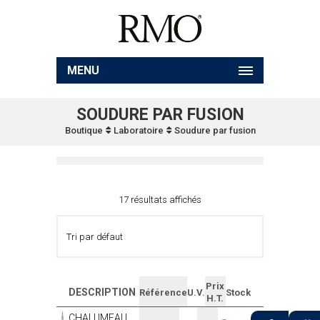
MENU
SOUDURE PAR FUSION
Boutique
Laboratoire
Soudure par fusion
17 résultats affichés
Prix
DESCRIPTION
Référence
U.V.
Stock
H.T.
CHALUMEAU