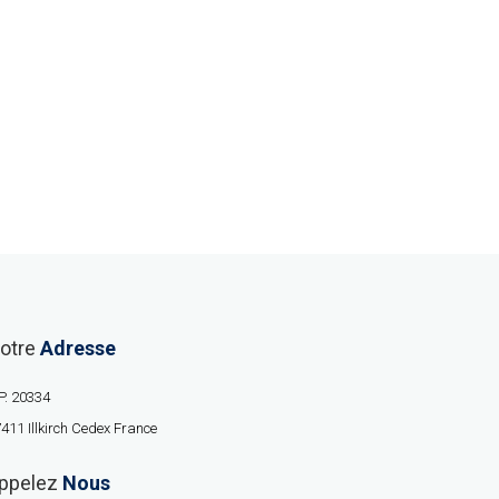
otre
Adresse
P. 20334
411 Illkirch Cedex France
ppelez
Nous