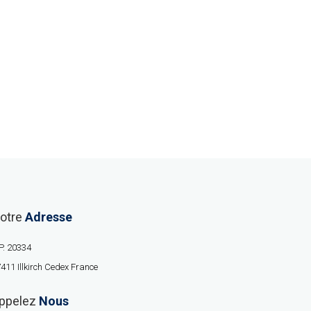
otre
Adresse
P. 20334
411 Illkirch Cedex France
ppelez
Nous