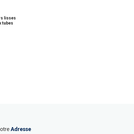
s lisses
x tubes
otre
Adresse