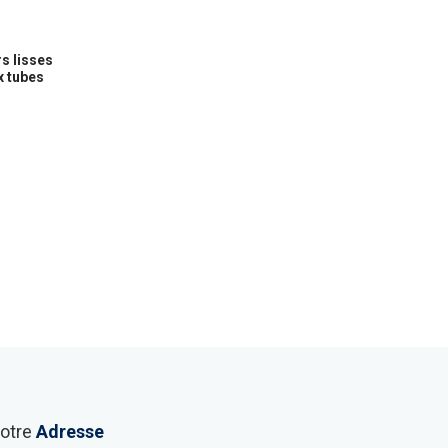
s lisses
x tubes
otre
Adresse