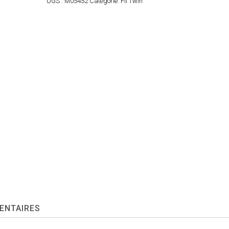
UGS :
M05452
Catégorie:
Fli Twin
ENTAIRES