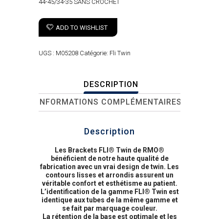
44-45/34-35 SANS CROCHET
ADD TO WISHLIST
UGS :
M05208
Catégorie:
Fli Twin
DESCRIPTION
INFORMATIONS COMPLÉMENTAIRES
Description
Les Brackets FLI® Twin de RMO®
bénéficient de notre haute qualité de
fabrication avec un vrai design de twin. Les
contours lisses et arrondis assurent un
véritable confort et esthétisme au patient.
L’identification de la gamme FLI® Twin est
identique aux tubes de la même gamme et
se fait par marquage couleur.
La rétention de la base est optimale et les