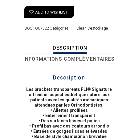
ADD TO WISHLIST
UGS :
Q07522
Catégories :
Fli Clear
,
Destockage
DESCRIPTION
INFORMATIONS COMPLÉMENTAIRES
Description
Les brackets transparents FLI® Signature
offrent un aspect esthétique naturel aux
patients avec les qualités mécaniques
attendues par les Orthodontistes.
• Ailettes profilées
• Entièrement transparent
• Des surfaces lisses et polies
• Profil bas avec des contours arrondis
• Entrées de gorges lisses et évasées
• Base de style champignon brevetée