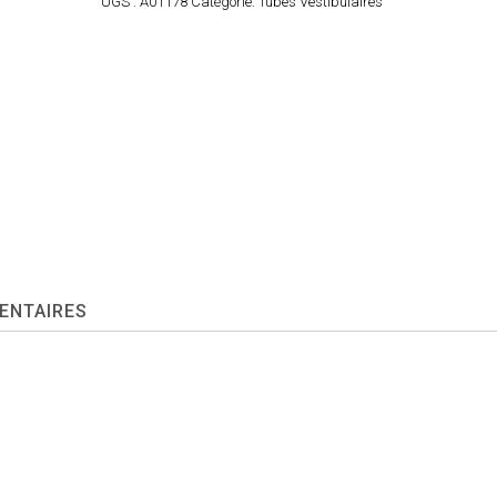
UGS :
A01178
Catégorie:
Tubes Vestibulaires
ENTAIRES