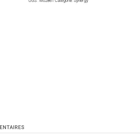
UGS :
M02861
Catégorie:
Synergy
ENTAIRES