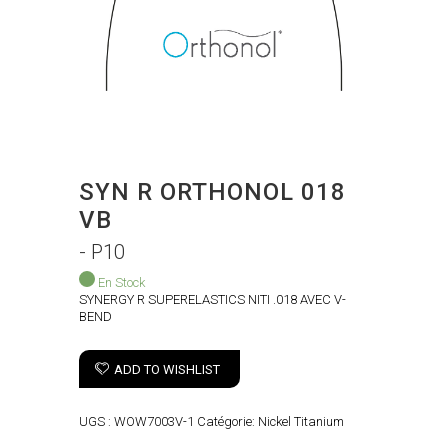
SYN R ORTHONOL 018
VB
- P10
En Stock
SYNERGY R SUPERELASTICS NITI .018 AVEC V-
BEND
ADD TO WISHLIST
UGS :
WOW7003V-1
Catégorie:
Nickel Titanium