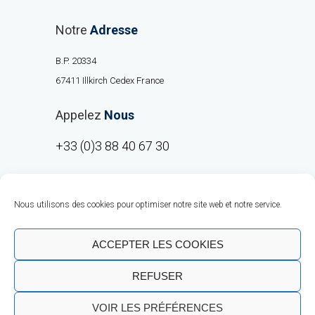
Notre
Adresse
B.P. 20334
67411 Illkirch Cedex France
Appelez
Nous
+33 (0)3 88 40 67 30
Nous utilisons des cookies pour optimiser notre site web et notre service.
ACCEPTER LES COOKIES
REFUSER
Copyright © RMO Europe 2020 |
Talent
VOIR LES PRÉFÉRENCES