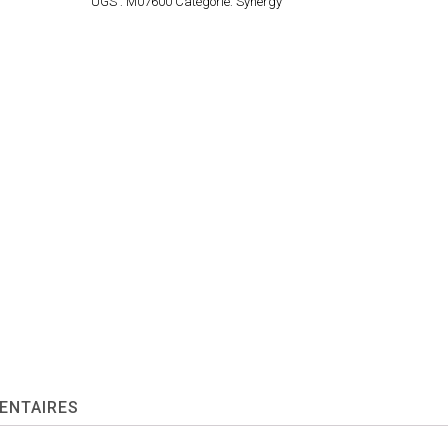
UGS :
M07600
Catégorie:
Synergy
ENTAIRES