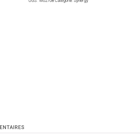
UGS :
M02708
Catégorie:
Synergy
ENTAIRES