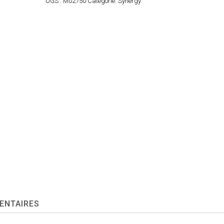
UGS :
M02750
Catégorie:
Synergy
ENTAIRES