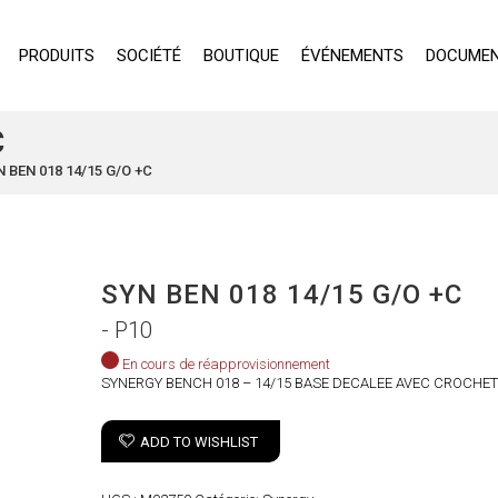
PRODUITS
SOCIÉTÉ
BOUTIQUE
ÉVÉNEMENTS
DOCUMEN
C
 BEN 018 14/15 G/O +C
SYN BEN 018 14/15 G/O +C
- P10
En cours de réapprovisionnement
SYNERGY BENCH 018 – 14/15 BASE DECALEE AVEC CROCHE
ADD TO WISHLIST