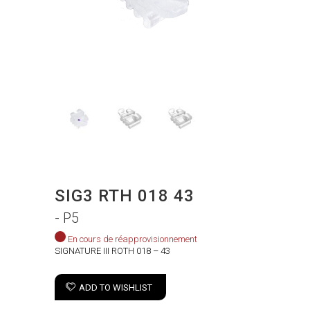
SIG3 RTH 018 43
- P5
En cours de réapprovisionnement
SIGNATURE III ROTH 018 – 43
ADD TO WISHLIST