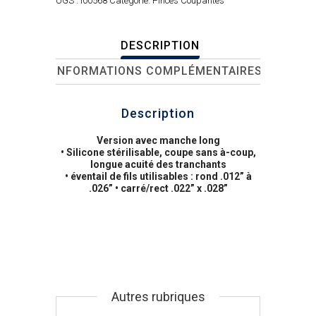
UGS :
I00568
Catégorie:
Pinces Coupantes
DESCRIPTION
INFORMATIONS COMPLÉMENTAIRES
Description
Version avec manche long
• Silicone stérilisable, coupe sans à-coup,
longue acuité des tranchants
• éventail de fils utilisables : rond .012” à
.026” • carré/rect .022” x .028”
Autres rubriques