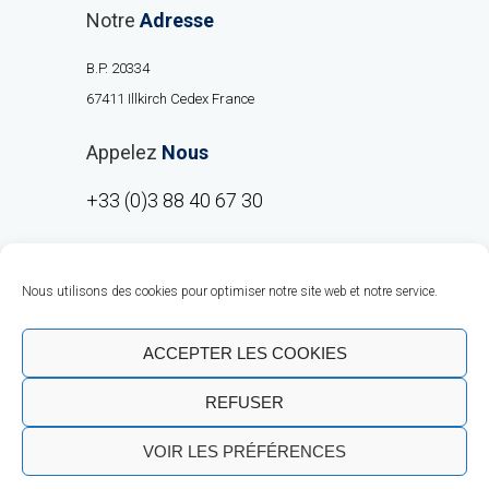
Notre
Adresse
B.P. 20334
67411 Illkirch Cedex France
Appelez
Nous
+33 (0)3 88 40 67 30
Nous utilisons des cookies pour optimiser notre site web et notre service.
ACCEPTER LES COOKIES
REFUSER
Copyright © RMO Europe 2020 |
Talent
VOIR LES PRÉFÉRENCES
Business Solutions