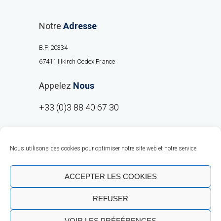
Notre
Adresse
B.P. 20334
67411 Illkirch Cedex France
Appelez
Nous
+33 (0)3 88 40 67 30
Nous utilisons des cookies pour optimiser notre site web et notre service.
ACCEPTER LES COOKIES
REFUSER
Copyright © RMO Europe 2020 |
Talent
VOIR LES PRÉFÉRENCES