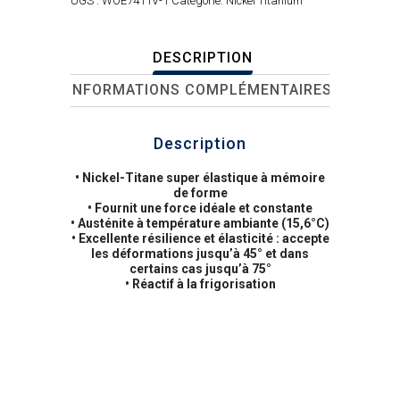
UGS :
WOE7411V-1
Catégorie:
Nickel Titanium
DESCRIPTION
INFORMATIONS COMPLÉMENTAIRES
Description
• Nickel-Titane super élastique à mémoire
de forme
• Fournit une force idéale et constante
• Austénite à température ambiante (15,6°C)
• Excellente résilience et élasticité : accepte
les déformations jusqu’à 45° et dans
certains cas jusqu’à 75°
• Réactif à la frigorisation