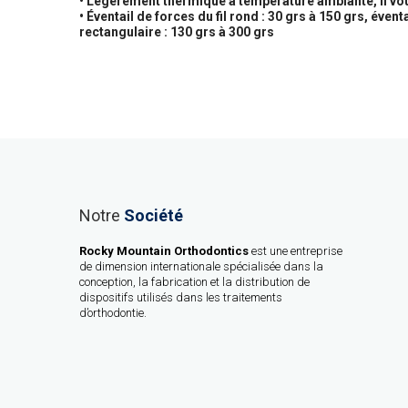
• Légèrement thermique à température ambiante, il vou
• Éventail de forces du fil rond : 30 grs à 150 grs, éventa
rectangulaire : 130 grs à 300 grs
Notre
Société
Rocky Mountain Orthodontics
est une entreprise
de dimension internationale spécialisée dans la
conception, la fabrication et la distribution de
dispositifs utilisés dans les traitements
d’orthodontie.