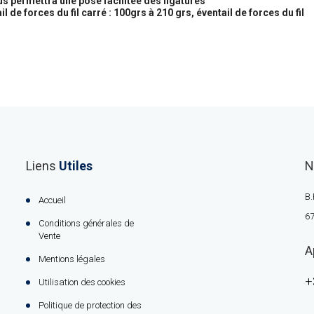
s permettra une pose facilitée des ligatures
il de forces du fil carré : 100grs à 210 grs, éventail de forces du fil
Liens
Utiles
N
B.
Accueil
67
Conditions générales de
Vente
A
Mentions légales
+
Utilisation des cookies
Politique de protection des