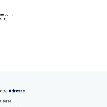
au point
s le
otre
Adresse
P. 20334