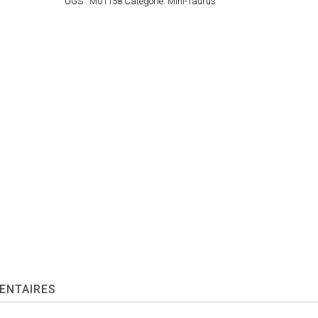
UGS :
M01158
Catégorie:
Mini-Taurus
ENTAIRES