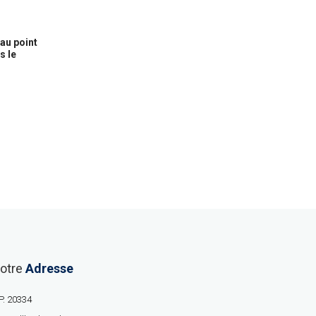
au point
s le
otre
Adresse
P. 20334