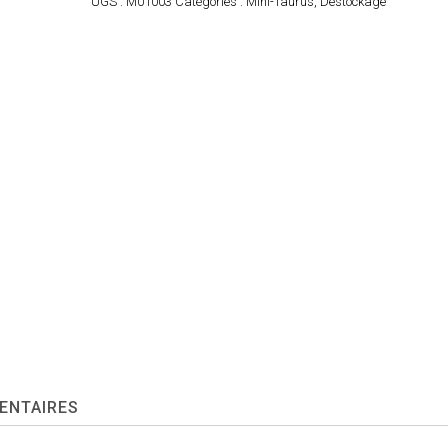
UGS :
M01003
Catégories :
Mini-Taurus
,
Destockage
ENTAIRES