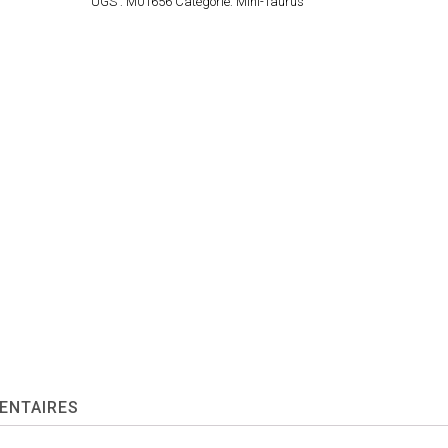
UGS :
M01656
Catégorie:
Mini-Taurus
ENTAIRES