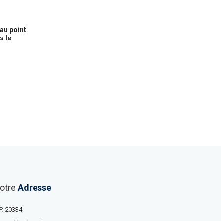
au point
s le
otre
Adresse
P. 20334