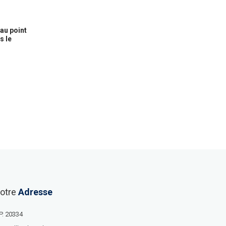
au point
s le
otre
Adresse
P. 20334