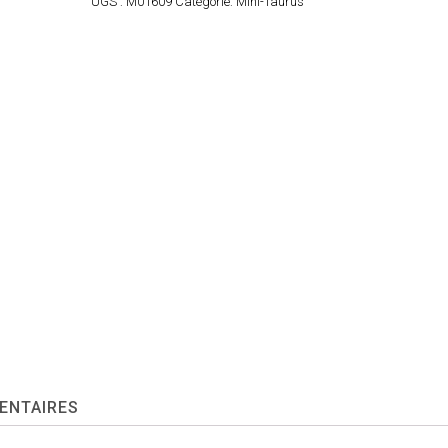
UGS :
M01609
Catégorie:
Mini-Taurus
ENTAIRES