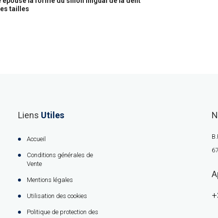
 épouse la forme du sillon lingual de la dent
es tailles
Liens
Utiles
N
B.
Accueil
67
Conditions générales de
Vente
A
Mentions légales
+
Utilisation des cookies
Politique de protection des