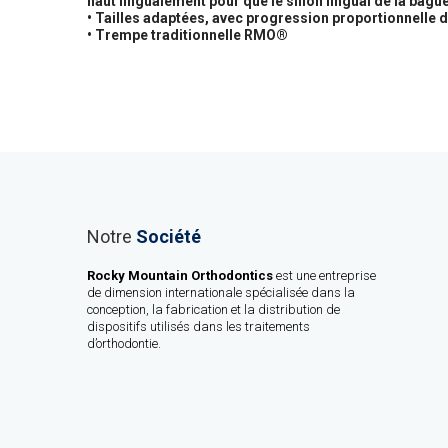
haut lingualement pour que le sillon lingual de la bague
• Tailles adaptées, avec progression proportionnelle d
• Trempe traditionnelle RMO®
Notre
Société
Rocky Mountain Orthodontics
est une entreprise
de dimension internationale spécialisée dans la
conception, la fabrication et la distribution de
dispositifs utilisés dans les traitements
d’orthodontie.