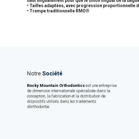
haut lingualement pour que le sillon lingual de la bague
• Tailles adaptées, avec progression proportionnelle d
• Trempe traditionnelle RMO®
Notre
Société
Rocky Mountain Orthodontics
est une entreprise
de dimension internationale spécialisée dans la
conception, la fabrication et la distribution de
dispositifs utilisés dans les traitements
d’orthodontie.