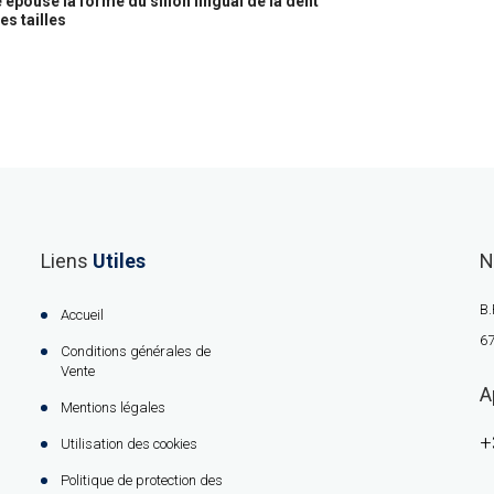
 épouse la forme du sillon lingual de la dent
es tailles
Liens
Utiles
N
B.
Accueil
67
Conditions générales de
Vente
A
Mentions légales
+
Utilisation des cookies
Politique de protection des