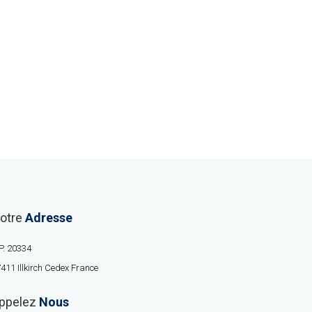
otre
Adresse
P. 20334
411 Illkirch Cedex France
ppelez
Nous