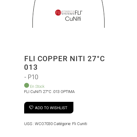
FLI COPPER NITI 27°C
013
- P10
En Stock
FLI CuNiTi 27°C .013 OPTIMA
ADD TO WISHLIST
UGS :
WCO7030
Catégorie:
Fli Cuniti