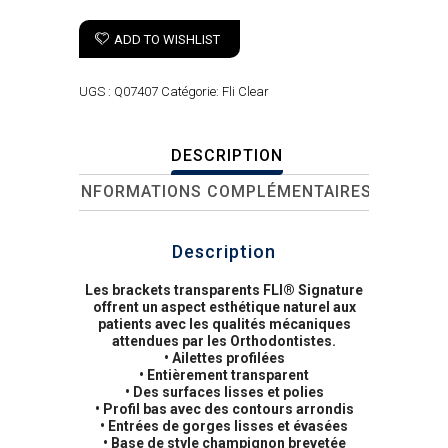
ADD TO WISHLIST
UGS :
Q07407
Catégorie:
Fli Clear
DESCRIPTION
INFORMATIONS COMPLÉMENTAIRES
Description
Les brackets transparents FLI® Signature
offrent un aspect esthétique naturel aux
patients avec les qualités mécaniques
attendues par les Orthodontistes.
• Ailettes profilées
• Entièrement transparent
• Des surfaces lisses et polies
• Profil bas avec des contours arrondis
• Entrées de gorges lisses et évasées
• Base de style champignon brevetée