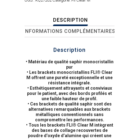
UGS :
KQ27202
Catégorie:
Fli Clear M
DESCRIPTION
INFORMATIONS COMPLÉMENTAIRES
Description
• Matériau de qualité saphir monocristallin
pur
• Les brackets monocristallins FLI® Clear
M offrent une pureté exceptionnelle et une
résistance intégrale.
• Esthétiquement attrayants et conviviaux
pour le patient, avec des bords profilés et
une faible hauteur de profil.
• Ces brackets de qualité saphir sont des
alternatives remarquables aux brackets
métalliques conventionnels sans
compromettre les performances.
• Tous les brackets FLI® Clear M intègrent
des bases de collage recouvertes de
poudre d’oxyde d’alumine qui créent une