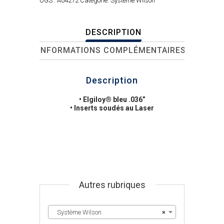
UGS :
A04272
Catégorie:
Système Wilson
DESCRIPTION
INFORMATIONS COMPLÉMENTAIRES
Description
• Elgiloy® bleu .036”
• Inserts soudés au Laser
Autres rubriques
Système Wilson
×