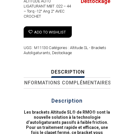
Destockage
ALTITUDE AUTO
LIGATURANT MBT .022 – 44
– Torq -12° Ang 2° AVEC
CROCHET
ADD TO WISHLIST
UGS :
M11130
Catégories :
Altitude SL - Brackets
Autoligaturants
,
Destockage
DESCRIPTION
INFORMATIONS COMPLÉMENTAIRES
Description
Les brackets Altitude SL® de RMO® sont la
nouvelle solution à la technologie
d’autoligaturants passifs à faible friction.
Pour un traitement rapide et efficace, une
fois le clapet fermé, ce bracket vous