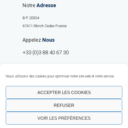
Notre
Adresse
B.P. 20334
67411 Illkirch Cedex France
Appelez
Nous
+33 (0)3 88 40 67 30
Nous utilisons des cookies pour optimiser notre site web et notre service.
ACCEPTER LES COOKIES
REFUSER
Copyright © RMO Europe 2020 |
Talent
VOIR LES PRÉFÉRENCES
Business Solutions