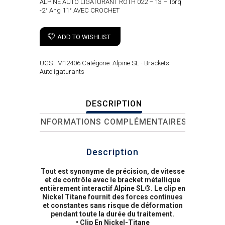
ALPINE AUTO LIGATURANT ROTH 022 – 13 – Torq
-2° Ang 11° AVEC CROCHET
ADD TO WISHLIST
UGS :
M12406
Catégorie:
Alpine SL - Brackets
Autoligaturants
DESCRIPTION
INFORMATIONS COMPLÉMENTAIRES
Description
Tout est synonyme de précision, de vitesse
et de contrôle avec le bracket métallique
entièrement interactif Alpine SL®. Le clip en
Nickel Titane fournit des forces continues
et constantes sans risque de déformation
pendant toute la durée du traitement.
• Clip En Nickel-Titane