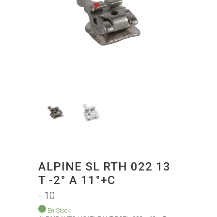
ALPINE SL RTH 022 13
T -2° A 11°+C
- 10
En Stock