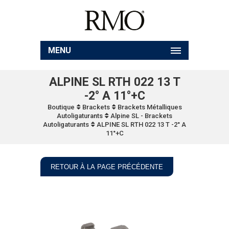
MENU
ALPINE SL RTH 022 13 T
-2° A 11°+C
Boutique
Brackets
Brackets Métalliques
Autoligaturants
Alpine SL - Brackets
Autoligaturants
ALPINE SL RTH 022 13 T -2° A
11°+C
RETOUR À LA PAGE PRÉCÉDENTE