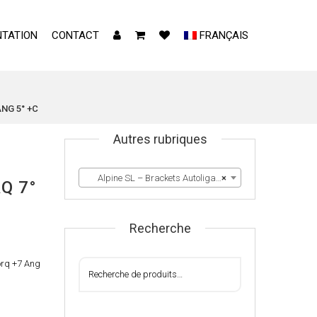
TATION
CONTACT
FRANÇAIS
ANG 5° +C
Autres rubriques
Alpine SL – Brackets Autoligaturants
×
Q 7°
Recherche
rq +7 Ang