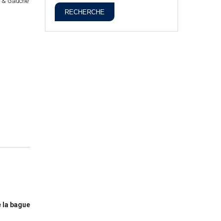
e & Gauche
RECHERCHE
e la bague