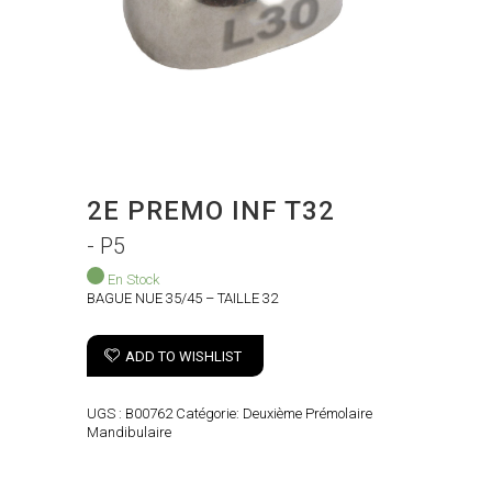
2E PREMO INF T32
- P5
En Stock
BAGUE NUE 35/45 – TAILLE 32
ADD TO WISHLIST
UGS :
B00762
Catégorie:
Deuxième Prémolaire
Mandibulaire