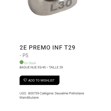
2E PREMO INF T29
- P5
En Stock
BAGUE NUE 35/45 – TAILLE 29
ADD TO WISHLIST
UGS :
B00759
Catégorie:
Deuxième Prémolaire
Mandibulaire