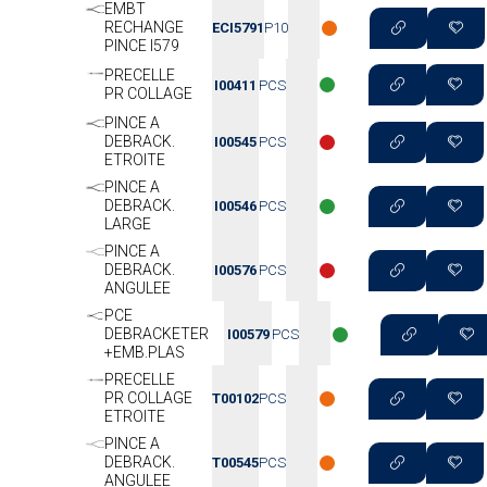
EMBT
RECHANGE
ECI5791
P10
PINCE I579
PRECELLE
I00411
PCS
PR COLLAGE
PINCE A
DEBRACK.
I00545
PCS
ETROITE
PINCE A
DEBRACK.
I00546
PCS
LARGE
PINCE A
DEBRACK.
I00576
PCS
ANGULEE
PCE
DEBRACKETER
I00579
PCS
+EMB.PLAS
PRECELLE
PR COLLAGE
T00102
PCS
ETROITE
PINCE A
DEBRACK.
T00545
PCS
ANGULEE