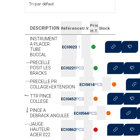
Prix
DESCRIPTION
Référence
U.V.
Stock
H.T.
INSTRUMENT
A PLACER
ECI0023
1
TUBE
BUCCAL
PRECELLE
POSIT LES
ECI0221
PCS
BRACKS
PRECELLE PR
ECI0414
PCS
COLLAGE+EXTENSION
TTR PINCE
ECI0452
PCS
COLLEGE
PINCE A
ECI0564
PCS
DEBRACK.ANGULEE
JAUGE
HAUTEUR
ECI0862
PCS
ACIER 022