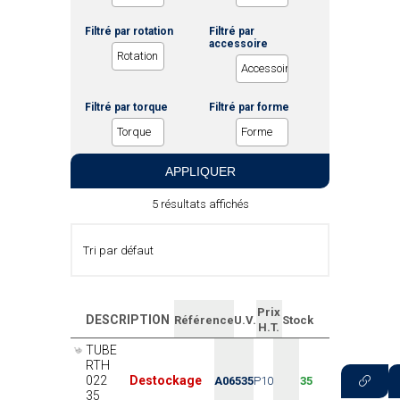
Filtré par rotation
Filtré par
accessoire
Filtré par torque
Filtré par forme
APPLIQUER
5 résultats affichés
Prix
DESCRIPTION
Référence
U.V.
Stock
H.T.
TUBE
RTH
022
Destockage
A06535
P10
35
35