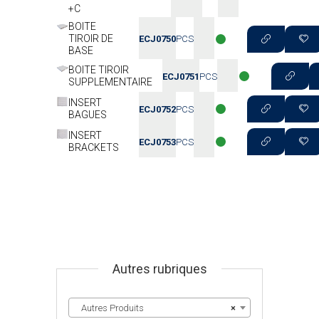
+C
BOITE
TIROIR DE
ECJ0750
PCS
BASE
BOITE TIROIR
ECJ0751
PCS
SUPPLEMENTAIRE
INSERT
ECJ0752
PCS
BAGUES
INSERT
ECJ0753
PCS
BRACKETS
Autres rubriques
Autres Produits
×